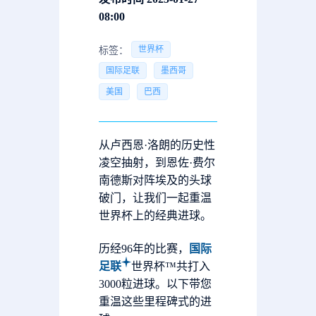
08:00
世界杯
标签：
国际足联
墨西哥
美国
巴西
从卢西恩·洛朗的历史性
凌空抽射，到恩佐·费尔
南德斯对阵埃及的头球
破门，让我们一起重温
世界杯上的经典进球。
历经96年的比赛，
国际
足联
世界杯™共打入
3000粒进球。以下带您
重温这些里程碑式的进