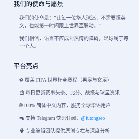
我们的使命与愿景
我们的使命是："让每一位华人球迷，不需要懂英
文，也能第一时间跟上世界盃脉动。"
我们相信，语言不应成为热情的障碍，足球属于每
一个人。
平台亮点
⚽ 覆盖 FIFA 世界杯全赛程（男足与女足）
📰 每日更新赛事头条、比分、战报与球星资讯
🌐 100% 简体中文内容，服务全球华语用户
📲 支持 Telegram 快讯订阅：
@futongseo
🧠 专业编辑团队提供原创专栏与深度分析