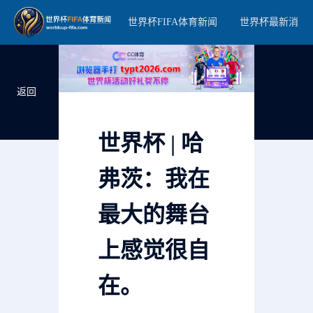
世界杯FIFA体育新闻
世界杯最新消息
返回
世界杯 | 哈
弗茨：我在
最大的舞台
上感觉很自
在。