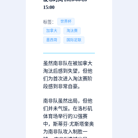
15:00
世界杯
标签：
加拿大
淘汰赛
墨西哥
国际足联
虽然南非队在被加拿大
淘汰后感到失望，但他
们为首次进入淘汰赛阶
段感到非常自豪。
南非队虽然出局，但他
们并未气馁。在洛杉矶
体育场举行的32强赛
中，斯蒂芬·尤斯塔奎奥
为南非队攻入制胜一