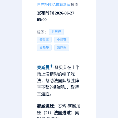
世界杯FIFA体育新闻
报道
发布时间 2026-06-27
05:00
世界杯
标签：
登贝莱
小组赛
奥斯曼
姆巴佩
奥斯曼
·登贝莱在上半
场上演精彩的帽子戏
法，帮助法国队战胜阵
容不整的挪威队，取得
三连胜。
挪威进球：
泰洛·阿斯加
德（21）
法国进球：
奥