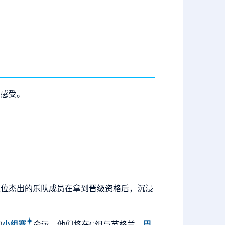
实感受。
9日，这位杰出的乐队成员在拿到晋级资格后，沉浸
的
小组赛
命运，他们将在C组与苏格兰、
巴