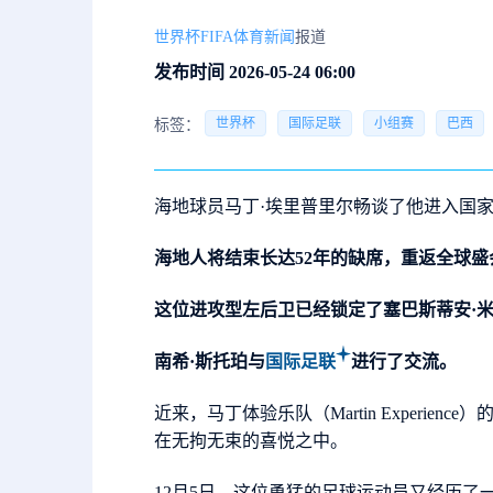
世界杯FIFA体育新闻
报道
发布时间 2026-05-24 06:00
世界杯
国际足联
小组赛
巴西
标签：
海地球员马丁·埃里普里尔畅谈了他进入国
海地人将结束长达52年的缺席，重返全球盛
这位进攻型左后卫已经锁定了塞巴斯蒂安·米
南希·斯托珀与
国际足联
进行了交流。
近来，马丁体验乐队（Martin Exper
在无拘无束的喜悦之中。
12月5日，这位勇猛的足球运动员又经历