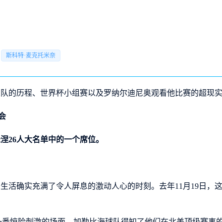
斯科特·麦克托米奈
家队的历程、世界杯小组赛以及罗纳尔迪尼奥观看他比赛的超现
会
涅26人大名单中的一个席位。
ience）的生活确实充满了令人屏息的激动人心的时刻。去年11月1
了一番惊险刺激的场面。加勒比海球队得知了他们在北美顶级赛事